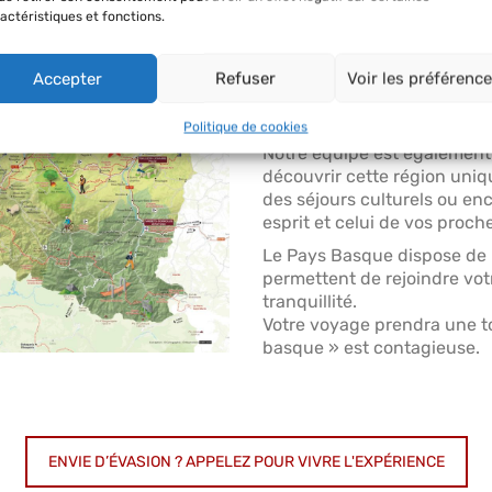
Séjour Haut de G
actéristiques et fonctions.
Au Pays Basque
Accepter
Refuser
Voir les préférenc
Entre l’immensité de l’océan,
sommets pyrénéens, la régi
Politique de cookies
Notre équipe est égalemen
découvrir cette région uniq
des séjours culturels ou en
esprit et celui de vos proch
Le Pays Basque dispose de p
permettent de rejoindre vot
tranquillité.
Votre voyage prendra une tou
basque » est contagieuse.
ENVIE D’ÉVASION ? APPELEZ POUR VIVRE L'EXPÉRIENCE