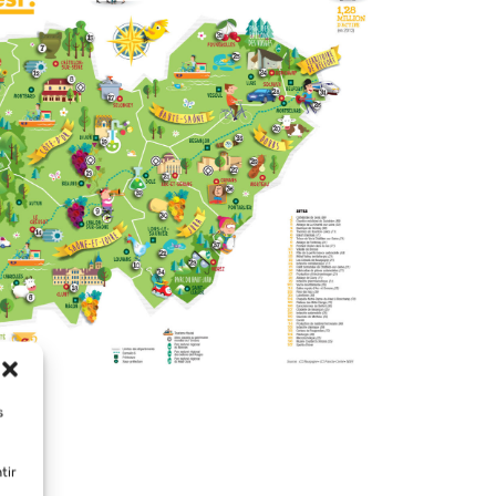
s
tir