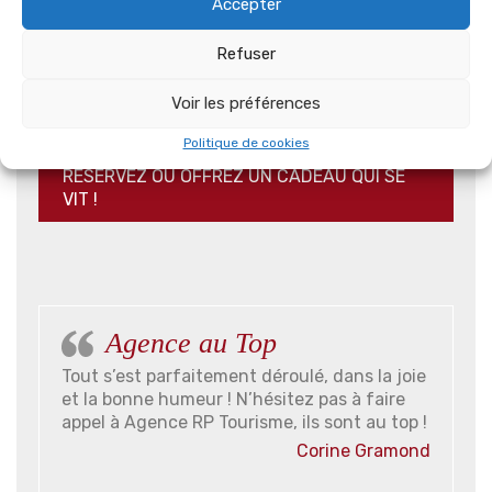
Accepter
Charlemagne, Bâtard-Montrachet… Une
dégustation confidentielle, au plus près des
Refuser
terroirs mythiques.
Voir les préférences
Politique de cookies
RESERVEZ OU OFFREZ UN CADEAU QUI SE
VIT !
Agence au Top
Tout s’est parfaitement déroulé, dans la joie
et la bonne humeur ! N’hésitez pas à faire
appel à Agence RP Tourisme, ils sont au top !
Corine Gramond