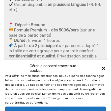
Circuit disponible
en plusieurs langues
(FR, EN,
etc.)
Départ : Beaune
Formule Premium – dès 500€/pers
(sur une
base de 2 participants)
Durée
: Environ 4 heures
À partir de 2 participants
– parcours adapté à
la taille de votre groupe pour garantir
confort,
confidentialité et qualité
.
Privatisation possible.
Disponible sur réservation minimum 48h à
Gérer le consentement aux
l’avance, par téléphone ou par email.
cookies
Pour offrir les meilleures expériences, nous utilisons des technologies
telles que les cookies pour stocker et/ou accéder aux informations
*
Fondé en 1859, le domaine incarne cinq
des appareils. Le fait de consentir à ces technologies nous permettra
générations de savoir-faire et une quête
de traiter des données telles que le comportement de navigation ou
les ID uniques sur ce site. Le fait de ne pas consentir ou de retirer son
d’excellence. Jean-Michel Chartron y signe des
consentement peut avoir un effet négatif sur certaines
vins d’une élégance rare, issus des plus grandes
caractéristiques et fonctions.
appellations blanches de Bourgogne : Puligny-
Montrachet, Chevalier-Montrachet, Corton-