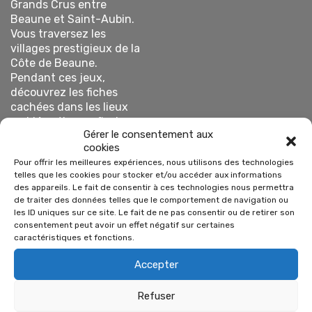
Grands Crus entre
Beaune et Saint-Aubin.
Vous traversez les
villages prestigieux de la
Côte de Beaune.
Pendant ces jeux,
découvrez les fiches
cachées dans les lieux
emblématiques, flashez
Gérer le consentement aux
les QR codes ou répondez
cookies
aux questions posées par
Pour offrir les meilleures expériences, nous utilisons des technologies
l’animateur.
telles que les cookies pour stocker et/ou accéder aux informations
des appareils. Le fait de consentir à ces technologies nous permettra
de traiter des données telles que le comportement de navigation ou
les ID uniques sur ce site. Le fait de ne pas consentir ou de retirer son
NOS FORMULES
consentement peut avoir un effet négatif sur certaines
caractéristiques et fonctions.
Accepter
Refuser